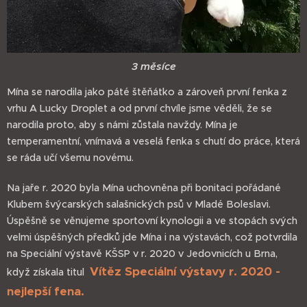
3 měsíce
Mína se narodila jako páté štěňátko a zároveň první fenka z
vrhu A Lucky Droplet a od první chvíle jsme věděli, že se
narodila proto, aby s námi zůstala navždy. Mína je
temperamentní, vnímavá a veselá fenka s chutí do práce, která
se ráda učí všemu novému.
Na jaře r. 2020 byla Mína uchovněna při bonitaci pořádané
Klubem švýcarských salašnických psů v Mladé Boleslavi.
Úspěšně se věnujeme sportovní kynologii a ve stopách svých
velmi úspěšných předků jde Mína i na výstavách, což potvrdila
na Speciální výstavě KŠSP v r. 2020 v Jedovnicích u Brna,
Vítěz Speciální výstavy r. 2020 -
když získala titul
nejlepší fena.