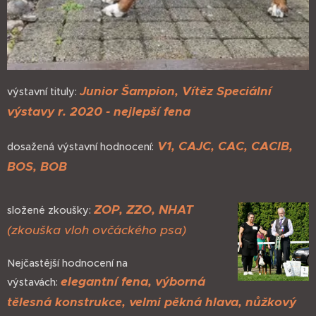
Junior Šampion, Vítěz Speciální
výstavní tituly:
výstavy r. 2020 - nejlepší fena
V1, CAJC, CAC, CACIB,
dosažená výstavní hodnocení:
BOS, BOB
ZOP, ZZO, NHAT
složené zkoušky:
(zkouška vloh ovčáckého psa)
Nejčastější hodnocení na
elegantní fena,
výborná
výstavách:
tělesná konstrukce, velmi pěkná hlava, nůžkový