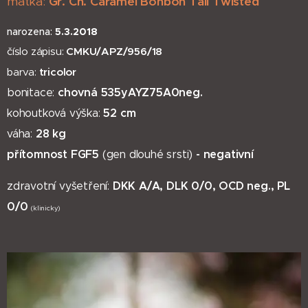
matka:
Gr. Ch. Caramel Bonbon Tail Twisted
narozena:
5.3.2018
číslo zápisu:
CMKU/APZ/956/18
barva:
tricolor
chovná 535yAYZ75A0neg.
bonitace:
52 cm
kohoutková výška:
28 kg
váha:
přítomnost FGF5
- negativní
(gen dlouhé srsti)
DKK A/A, DLK 0/0, OCD neg., PL
zdravotní vyšetření:
0/0
(klinicky)