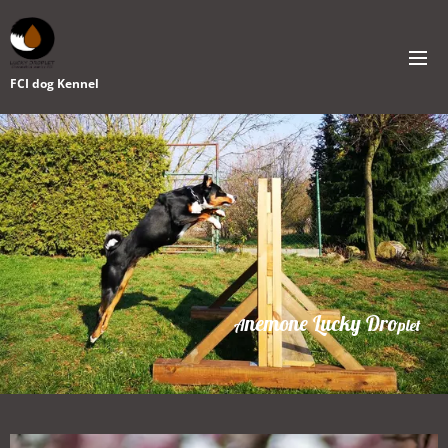
FCI dog Kennel
nemone Lucky Dro
A
plet