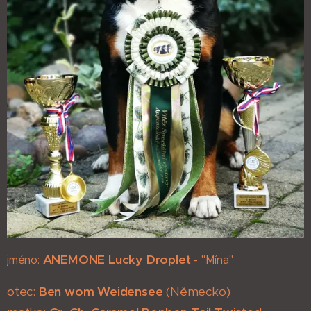
ANEMONE Lucky Droplet
jméno:
- "Mína"
otec:
Ben wom Weidensee
(Německo)